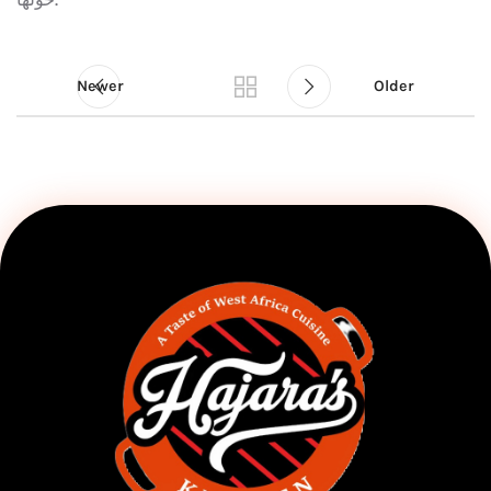
Newer
Older